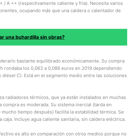
/ A ++ (respectivamente caliente y fría). Necesita varios
mponentes, ocupando más que una caldera o calentador de
r una buhardilla sin obras?
derarlo bastante equilibrado económicamente. Su compra
kWh rondaba los 0,063 a 0,086 euros en 2019 dependiendo
y diésel C). Está en el segmento medio entre las soluciones
liza radiadores térmicos, que ya están instalados en muchas
La compra es moderada. Su sistema inercial (tarda en
 mucho tiempo después) facilita la estabilidad térmica. Se
a caja. Incluye agua caliente sanitaria, sin caldera eléctrica.
 efectivo es alto en comparación con otros medios porque no