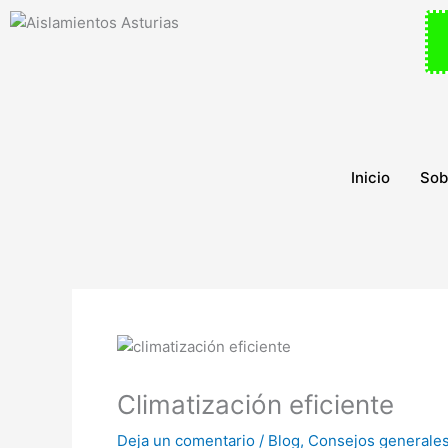
Ir
al
contenido
Inicio
Sob
Climatización eficiente
Deja un comentario
/
Blog
,
Consejos generale