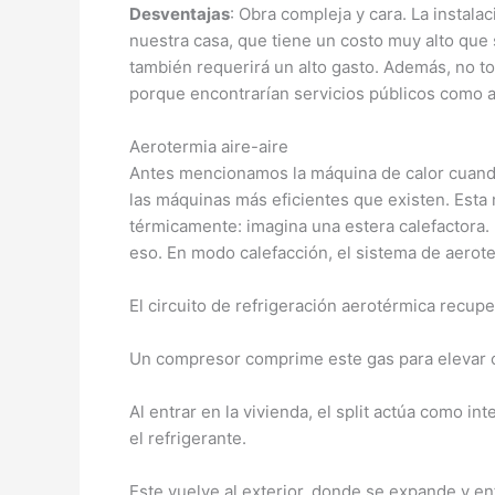
Desventajas
: Obra compleja y cara. La instal
nuestra casa, que tiene un costo muy alto que
también requerirá un alto gasto. Además, no t
porque encontrarían servicios públicos como al
Aerotermia aire-aire
Antes mencionamos la máquina de calor cuand
las máquinas más eficientes que existen. Esta 
térmicamente: imagina una estera calefactora. 
eso. En modo calefacción, el sistema de aerote
El circuito de refrigeración aerotérmica recuper
Un compresor comprime este gas para elevar 
Al entrar en la vivienda, el split actúa como in
el refrigerante.
Este vuelve al exterior, donde se expande y e