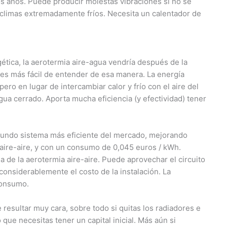
os años. Puede producir molestas vibraciones si no se
climas extremadamente fríos. Necesita un calentador de
ética, la aerotermia aire-agua vendría después de la
es más fácil de entender de esa manera. La energía
 pero en lugar de intercambiar calor y frío con el aire del
 agua cerrado. Aporta mucha eficiencia (y efectividad) tener
segundo sistema más eficiente del mercado, mejorando
aire-aire, y con un consumo de 0,045 euros / kWh.
ia de la aerotermia aire-aire. Puede aprovechar el circuito
considerablemente el costo de la instalación. La
consumo.
 resultar muy cara, sobre todo si quitas los radiadores e
 que necesitas tener un capital inicial. Más aún si