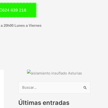
624 639 218
 a 20h00 Lunes a Viernes
B
u
Últimas entradas
s