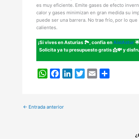
es muy eficiente. Emite gases de efecto inver
calor y gases minimizan en gran medida su impa
puede ser una barrera. No trae frío, por lo que
calientes.
¡Si vives en Asturias 🏞️, confía en
AislAstur
🌟
Solicita ya tu presupuesto gratis 📩💸 y disf
W
F
Li
T
E
C
h
a
n
w
m
o
at
c
k
itt
ai
m
s
e
e
er
l
p
←
Entrada anterior
A
b
dI
ar
p
o
n
tir
p
o
¿