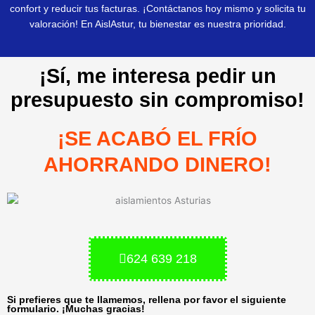
confort y reducir tus facturas. ¡Contáctanos hoy mismo y solicita tu
valoración! En AislAstur, tu bienestar es nuestra prioridad.
¡Sí, me interesa pedir un
presupuesto sin compromiso!
¡SE ACABÓ EL FRÍO
AHORRANDO DINERO!
624 639 218
Si prefieres que te llamemos, rellena por favor el siguiente
formulario. ¡Muchas gracias!