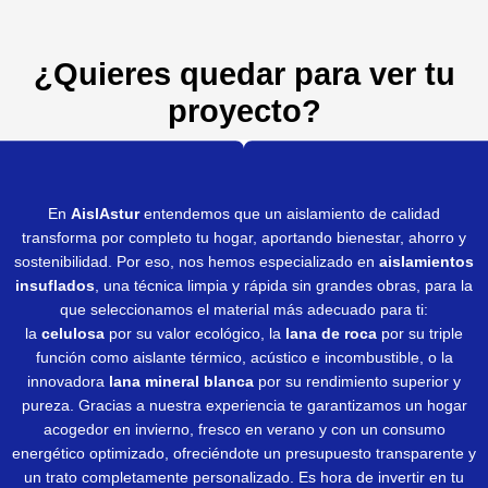
A
b
dI
ar
p
o
n
tir
¿Quieres quedar para ver tu
p
o
proyecto?
k
En
AislAstur
entendemos que un aislamiento de calidad
transforma por completo tu hogar, aportando bienestar, ahorro y
sostenibilidad. Por eso, nos hemos especializado en
aislamientos
insuflados
, una técnica limpia y rápida sin grandes obras, para la
que seleccionamos el material más adecuado para ti:
la
celulosa
por su valor ecológico, la
lana de roca
por su triple
función como aislante térmico, acústico e incombustible, o la
innovadora
lana mineral blanca
por su rendimiento superior y
pureza. Gracias a nuestra experiencia te garantizamos un hogar
acogedor en invierno, fresco en verano y con un consumo
energético optimizado, ofreciéndote un presupuesto transparente y
un trato completamente personalizado. Es hora de invertir en tu