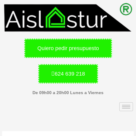
Ir
al
contenido
Quiero pedir presupuesto
624 639 218
De 09h00 a 20h00 Lunes a Viernes