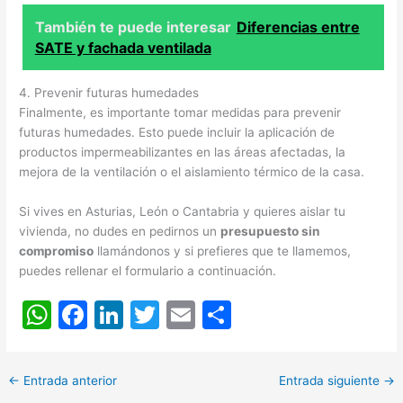
También te puede interesar
Diferencias entre
SATE y fachada ventilada
4. Prevenir futuras humedades
Finalmente, es importante tomar medidas para prevenir
futuras humedades. Esto puede incluir la aplicación de
productos impermeabilizantes en las áreas afectadas, la
mejora de la ventilación o el aislamiento térmico de la casa.
Si vives en Asturias, León o Cantabria y quieres aislar tu
vivienda, no dudes en pedirnos un
presupuesto sin
compromiso
llamándonos y si prefieres que te llamemos,
puedes rellenar el formulario a continuación.
W
F
Li
T
E
C
h
a
n
w
m
o
at
c
k
itt
ai
m
←
Entrada anterior
Entrada siguiente
→
s
e
e
er
l
p