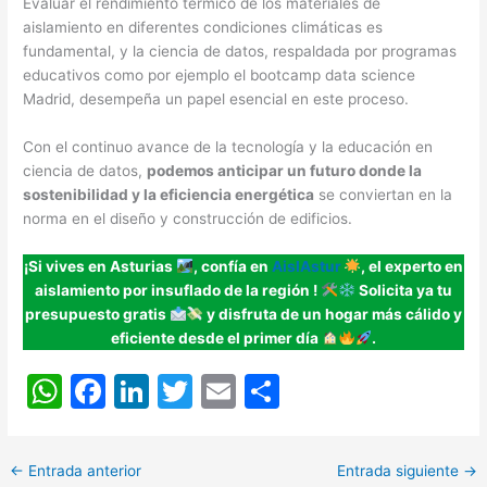
Evaluar el rendimiento térmico de los materiales de
aislamiento en diferentes condiciones climáticas es
fundamental, y la ciencia de datos, respaldada por programas
educativos como por ejemplo el bootcamp data science
Madrid, desempeña un papel esencial en este proceso.
Con el continuo avance de la tecnología y la educación en
ciencia de datos,
podemos anticipar un futuro donde la
sostenibilidad y la eficiencia energética
se conviertan en la
norma en el diseño y construcción de edificios.
¡Si vives en Asturias
, confía en
AislAstur
, el experto en
aislamiento por insuflado de la región
!
Solicita ya tu
presupuesto gratis
y disfruta de un hogar más cálido y
eficiente desde el primer día
.
W
F
Li
T
E
C
h
a
n
w
m
o
at
c
k
itt
ai
m
←
Entrada anterior
Entrada siguiente
→