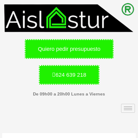
Ir
al
contenido
Quiero pedir presupuesto
624 639 218
De 09h00 a 20h00 Lunes a Viernes