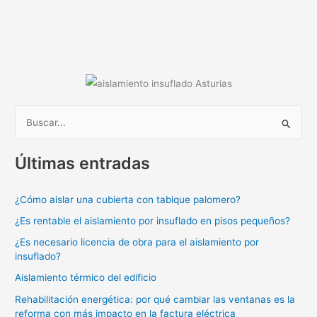
s
e
e
er
l
p
A
b
dI
ar
p
o
n
tir
p
o
k
B
u
Últimas entradas
s
c
¿Cómo aislar una cubierta con tabique palomero?
a
¿Es rentable el aislamiento por insuflado en pisos pequeños?
r
p
¿Es necesario licencia de obra para el aislamiento por
insuflado?
o
Aislamiento térmico del edificio
r
:
Rehabilitación energética: por qué cambiar las ventanas es la
reforma con más impacto en la factura eléctrica