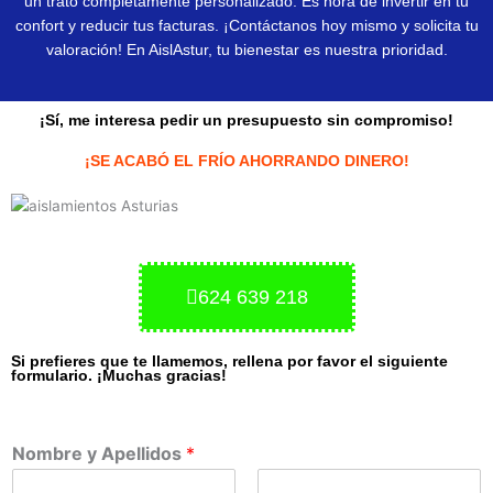
un trato completamente personalizado. Es hora de invertir en tu
confort y reducir tus facturas. ¡Contáctanos hoy mismo y solicita tu
valoración! En AislAstur, tu bienestar es nuestra prioridad.
¡Sí, me interesa pedir un presupuesto sin compromiso!
¡SE ACABÓ EL FRÍO AHORRANDO DINERO!
624 639 218
Si prefieres que te llamemos, rellena por favor el siguiente
formulario. ¡Muchas gracias!
Nombre y Apellidos
*