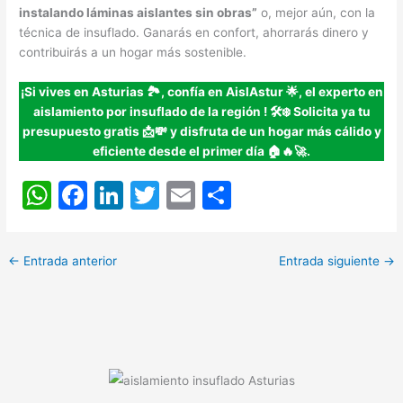
instalando láminas aislantes sin obras”
o, mejor aún, con la
técnica de insuflado. Ganarás en confort, ahorrarás dinero y
contribuirás a un hogar más sostenible.
¡Si vives en Asturias 🏞️, confía en AislAstur 🌟, el experto en
aislamiento por insuflado de la región
!
🛠️❄️ Solicita ya tu
presupuesto gratis 📩💸 y disfruta de un hogar más cálido y
eficiente desde el primer día 🏠🔥🚀.
W
F
Li
T
E
C
h
a
n
w
m
o
at
c
k
itt
ai
m
←
Entrada anterior
Entrada siguiente
→
s
e
e
er
l
p
A
b
dI
ar
p
o
n
tir
p
o
k