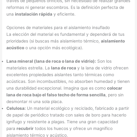
través de pequeños orificios, sin necesidad de realizar grandes
reformas ni generar escombros. Es la definición perfecta de
una
instalación rápida
y eficiente.
Opciones de materiales para el aislamiento insuflado
La elección del material es fundamental y dependerá de tus
prioridades (si buscas más aislamiento térmico,
aislamiento
acústico
o una opción más ecológica).
Lana mineral (lana de roca o lana de vidrio):
Son los
materiales estrella. La
lana de roca
y la lana de vidrio ofrecen
excelentes propiedades aislantes tanto térmicas como
acústicas. Son incombustibles, no absorben humedad y tienen
una durabilidad excepcional. Imagina que es como
colocar
lana de roca bajo el falso techo de forma sencilla
, pero sin
desmontar ni una sola placa.
Celulosa:
Un material ecológico y reciclado, fabricado a partir
de papel de periódico tratado con sales de boro para hacerlo
ignífugo y resistente a plagas. Tiene una gran capacidad
para
recubrir
todos los huecos y ofrece un magnífico
aislamiento térmico y acústico.