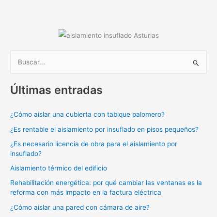
p
o
n
tir
p
o
k
B
u
Últimas entradas
s
c
¿Cómo aislar una cubierta con tabique palomero?
a
¿Es rentable el aislamiento por insuflado en pisos pequeños?
r
p
¿Es necesario licencia de obra para el aislamiento por
insuflado?
o
Aislamiento térmico del edificio
r
:
Rehabilitación energética: por qué cambiar las ventanas es la
reforma con más impacto en la factura eléctrica
¿Cómo aislar una pared con cámara de aire?