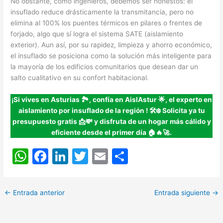
No obstante, como ingenieros, debemos ser honestos: el
insuflado reduce drásticamente la transmitancia, pero no
elimina al 100% los puentes térmicos en pilares o frentes de
forjado, algo que sí logra el sistema SATE (aislamiento
exterior). Aun así, por su rapidez, limpieza y ahorro económico,
el insuflado se posiciona como la solución más inteligente para
la mayoría de los edificios comunitarios que desean dar un
salto cualitativo en su confort habitacional.
¡Si vives en Asturias 🏞️, confía en AislAstur 🌟, el experto en
aislamiento por insuflado de la región
!
🛠️❄️ Solicita ya tu
presupuesto gratis 📩💸 y disfruta de un hogar más cálido y
eficiente desde el primer día 🏠🔥🚀.
W
F
Li
T
E
C
h
a
n
w
m
o
at
c
k
itt
ai
m
←
Entrada anterior
Entrada siguiente
→
s
e
e
er
l
p
A
b
dI
ar