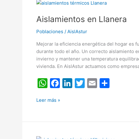
Aislamientos
p
o
en
k
Aislamientos en Llanera
Llanera
Poblaciones
/
AislAstur
Mejorar la eficiencia energética del hogar es 
durante todo el año. Un correcto aislamiento e
invierno y mantener una temperatura equilibra
vivienda. En AislAstur actuamos como empresa
W
F
Li
T
E
C
h
a
n
w
m
o
at
c
k
itt
ai
m
Leer más »
s
e
e
er
l
p
A
b
dI
ar
p
o
n
tir