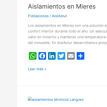
k
Aislamientos en Mieres
Mieres
Poblaciones
/
AislAstur
Los aislamientos en Mieres son una solución e
confort interior durante todo el año. Un adec
calor en invierno y mantener una temperatura 
del inmueble. En AislAstur desarrollamos proy
W
F
Li
T
E
C
h
a
n
w
m
o
at
c
k
itt
ai
m
Leer más »
s
e
e
er
l
p
A
b
dI
ar
p
o
n
tir
Aislamientos
p
o
en