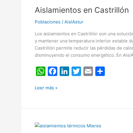
en
k
Aislamientos en Castrillón
Castrillón
Poblaciones
/
AislAstur
Los aislamientos en Castrillón son una solución
y mantener una temperatura interior estable d
Castrillón permite reducir las pérdidas de calo
disminuyendo el consumo energético. En AislA
W
F
Li
T
E
C
h
a
n
w
m
o
at
c
k
itt
ai
m
Leer más »
s
e
e
er
l
p
A
b
dI
ar
p
o
n
tir
Aislamientos
p
o
en