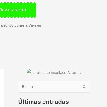
624 639 218
 a 20h00 Lunes a Viernes
B
u
Últimas entradas
s