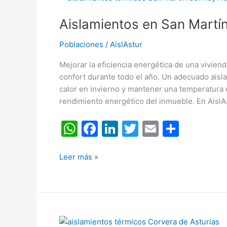
p
o
en
k
Aislamientos en San Martín
San
Martín
Poblaciones
/
AislAstur
del
Rey
Mejorar la eficiencia energética de una vivie
Aurelio
confort durante todo el año. Un adecuado aisl
calor en invierno y mantener una temperatura 
rendimiento energético del inmueble. En AislA
W
F
Li
T
E
C
h
a
n
w
m
o
at
c
k
itt
ai
m
Leer más »
s
e
e
er
l
p
A
b
dI
ar
p
o
n
tir
Aislamientos
p
o