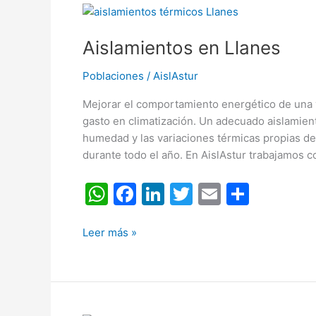
Aislamientos
en
Aislamientos en Llanes
Llanes
Poblaciones
/
AislAstur
Mejorar el comportamiento energético de una v
gasto en climatización. Un adecuado aislamiento
humedad y las variaciones térmicas propias de
durante todo el año. En AislAstur trabajamos
W
F
Li
T
E
C
h
a
n
w
m
o
at
c
k
itt
ai
m
Leer más »
s
e
e
er
l
p
A
b
dI
ar
p
o
n
tir