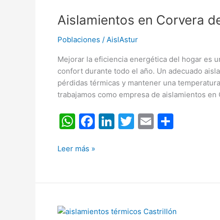
en
k
Aislamientos en Corvera de
Corvera
de
Poblaciones
/
AislAstur
Asturias
Mejorar la eficiencia energética del hogar es 
confort durante todo el año. Un adecuado aisl
pérdidas térmicas y mantener una temperatura i
trabajamos como empresa de aislamientos en C
W
F
Li
T
E
C
h
a
n
w
m
o
at
c
k
itt
ai
m
Leer más »
s
e
e
er
l
p
A
b
dI
ar
p
o
n
tir
Aislamientos
p
o