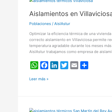
Aislamientos
p
o
en
k
Aislamientos en Villavicios
Villaviciosa
(Asturias)
Poblaciones
/
AislAstur
Optimizar la eficiencia térmica de una viviend
correcto aislamiento en Villaviciosa permite re
temperatura agradable durante los meses más c
AislAstur trabajamos como empresa de aislamie
W
F
Li
T
E
C
h
a
n
w
m
o
at
c
k
itt
ai
m
Leer más »
s
e
e
er
l
p
A
b
dI
ar
p
o
n
tir
Aislamientos