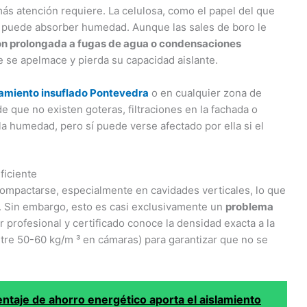
más atención requiere. La celulosa, como el papel del que
ue puede absorber humedad. Aunque las sales de boro le
ón prolongada a fugas de agua o condensaciones
e se apelmace y pierda su capacidad aislante.
lamiento insuflado Pontevedra
o en cualquier zona de
 que no existen goteras, filtraciones en la fachada o
la humedad, pero sí puede verse afectado por ella si el
ficiente
compactarse, especialmente en cavidades verticales, lo que
or. Sin embargo, esto es casi exclusivamente un
problema
r profesional y certificado conoce la densidad exacta a la
ntre 50-60 kg/m ³ en cámaras) para garantizar que no se
ntaje de ahorro energético aporta el aislamiento