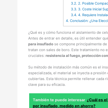
3.2.
2. Posible Compacta
3.3.
3. Coste Inicial Su
3.4.
4. Requiere Instala
4.
Conclusión: ¿Una Elecci
¿Qué es y cómo funciona el aislamiento de cel
Antes de entrar en detalle, es útil entender q
para insuflado
se compone principalmente de f
tratan con sales de boro. Este tratamiento no 
cruciales:
resistencia al fuego, protección co
Su método de instalación más común es el ins
especializada, el material se inyecta a presión
cubiertas. Esta técnica permite rellenar cada r
clave para su eficacia.
También te puede interesar
¿Cuál es el
por insuflado, medido en ahorro?