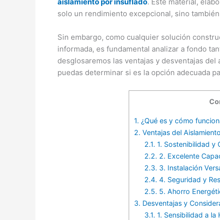
aislamiento por insuflado
. Este material, elab
solo un rendimiento excepcional, sino también
Sin embargo, como cualquier solución construc
informada, es fundamental analizar a fondo tan
desglosaremos las ventajas y desventajas del 
puedas determinar si es la opción adecuada par
Co
1.
¿Qué es y cómo funciona 
2.
Ventajas del Aislamient
2.1.
1. Sostenibilidad y
2.2.
2. Excelente Capac
2.3.
3. Instalación Versá
2.4.
4. Seguridad y Res
2.5.
5. Ahorro Energéti
3.
Desventajas y Consider
3.1.
1. Sensibilidad a l