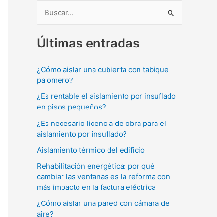
B
u
Últimas entradas
s
c
¿Cómo aislar una cubierta con tabique
a
palomero?
r
¿Es rentable el aislamiento por insuflado
p
en pisos pequeños?
o
¿Es necesario licencia de obra para el
r
aislamiento por insuflado?
:
Aislamiento térmico del edificio
Rehabilitación energética: por qué
cambiar las ventanas es la reforma con
más impacto en la factura eléctrica
¿Cómo aislar una pared con cámara de
aire?