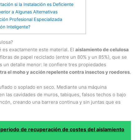
ción si la Instalación es Deficiente
perior a Algunas Alternativas
ción Profesional Especializada
ón Inteligente?
ulosa?
ué es exactamente este material. El
aislamiento de celulosa
ibras de papel reciclado (entre un 80% y un 85%), que se
es un detalle menor: le confiere tres propiedades
ntra el moho y acción repelente contra insectos y roedores
.
uflado o soplado en seco. Mediante una máquina
 en las cavidades de muros, tabiques, falsos techos o bajo
incón, creando una barrera continua y sin juntas que es
 periodo de recuperación de costes del aislamiento