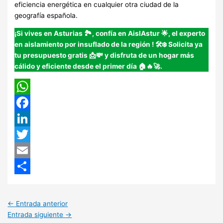
eficiencia energética en cualquier otra ciudad de la
geografía española.
¡Si vives en Asturias 🏞️, confía en AislAstur 🌟, el experto
en aislamiento por insuflado de la región
!
🛠️❄️ Solicita ya
tu presupuesto gratis 📩💸 y disfruta de un hogar más
cálido y eficiente desde el primer día 🏠🔥🚀.
WhatsApp
Facebook
LinkedIn
Twitter
Email
Compartir
←
Entrada anterior
Entrada siguiente
→