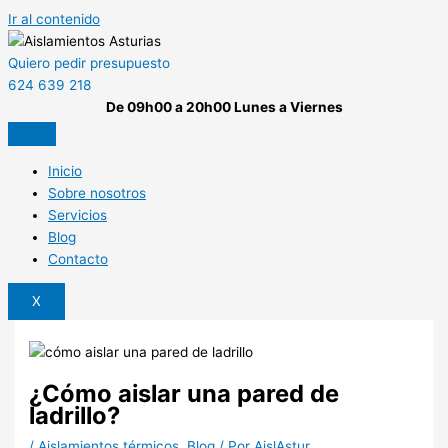
Ir al contenido
Quiero pedir presupuesto
624 639 218
De 09h00 a 20h00 Lunes a Viernes
Inicio
Sobre nosotros
Servicios
Blog
Contacto
X
¿Cómo aislar una pared de
ladrillo?
/
Aislamientos térmicos
,
Blog
/ Por
AislAstur