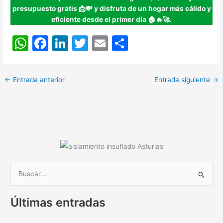
presupuesto gratis 📩💸 y disfruta de un hogar más cálido y
eficiente desde el primer día 🏠🔥🚀.
W
F
Li
T
E
C
h
a
n
w
m
o
at
c
k
itt
ai
m
←
Entrada anterior
Entrada siguiente
→
s
e
e
er
l
p
A
b
dI
ar
p
o
n
tir
p
o
k
B
u
Últimas entradas
s
c