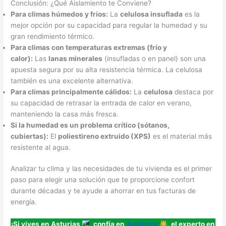
Conclusión: ¿Qué Aislamiento te Conviene?
Para climas húmedos y fríos:
La
celulosa insuflada
es la
mejor opción por su capacidad para regular la humedad y su
gran rendimiento térmico.
Para climas con temperaturas extremas (frío y
calor):
Las
lanas minerales
(insufladas o en panel) son una
apuesta segura por su alta resistencia térmica. La celulosa
también es una excelente alternativa.
Para climas principalmente cálidos:
La
celulosa
destaca por
su capacidad de retrasar la entrada de calor en verano,
manteniendo la casa más fresca.
Si la humedad es un problema crítico (sótanos,
cubiertas):
El
poliestireno extruido (XPS)
es el material más
resistente al agua.
Analizar tu clima y las necesidades de tu vivienda es el primer
paso para elegir una solución que te proporcione confort
durante décadas y te ayude a ahorrar en tus facturas de
energía.
¡Si vives en Asturias
, confía en
AislAstur
, el experto en