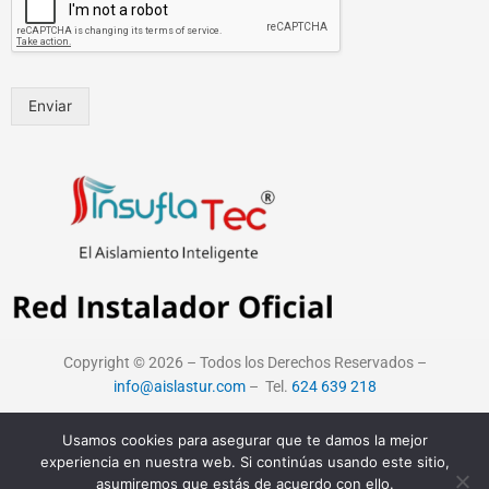
Enviar
Copyright © 2026 – Todos los Derechos Reservados –
info@aislastur.com
– Tel.
624 639 218
Política de Privacidad
–
Política de Cookies
–
Aviso Legal
–
Blog
Usamos cookies para asegurar que te damos la mejor
experiencia en nuestra web. Si continúas usando este sitio,
asumiremos que estás de acuerdo con ello.