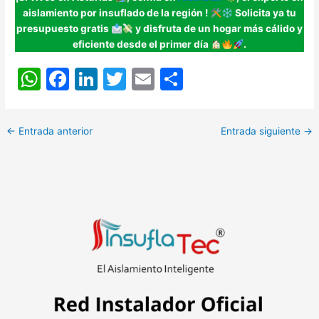
aislamiento por insuflado de la región
!
Solicita ya tu
presupuesto gratis
y disfruta de un hogar más cálido y
eficiente desde el primer día
.
W
F
Li
T
E
C
h
a
n
w
m
o
at
c
k
itt
ai
m
←
Entrada anterior
Entrada siguiente
→
s
e
e
er
l
p
A
b
dI
ar
p
o
n
tir
p
o
k