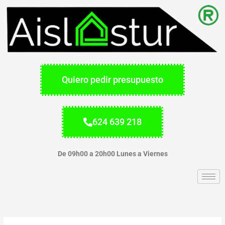
Ir
al
contenido
Quiero pedir presupuesto
624 639 218
De 09h00 a 20h00 Lunes a Viernes